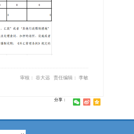
审核： 谷大远 责任编辑： 李敏
分享：