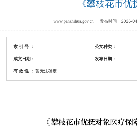
《攀枝花市优
2026-04
www.panzhihua.gov.cn 发布时间：
索 引 号 ：
公文种类：
成文日期：
发布日期：
有 效 性 ：
暂无法确定