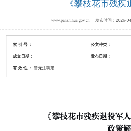
《攀枝花市残疾
2026-04
www.panzhihua.gov.cn 发布时间：
索 引 号 ：
公文种类：
成文日期：
发布日期：
有 效 性 ：
暂无法确定