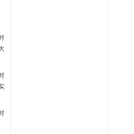
对
大
对
实
对