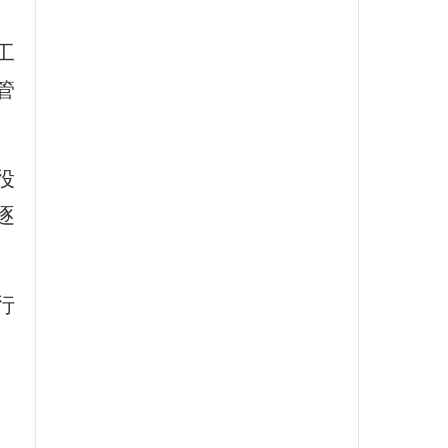
工
管
役
逐
行