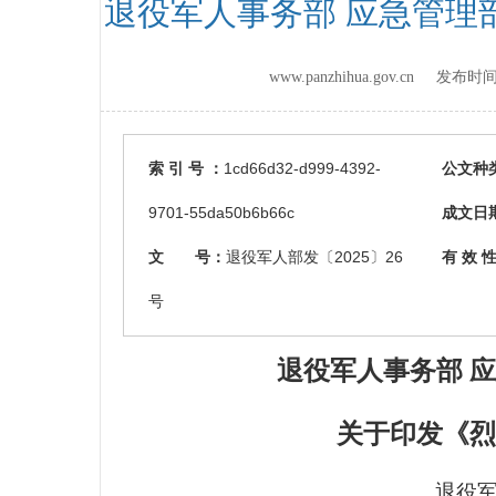
退役军人事务部 应急管理
www.panzhihua.gov.cn 发布时
索 引 号 ：
1cd66d32-d999-4392-
公文种
9701-55da50b6b66c
成文日
文 号：
退役军人部发〔2025〕26
有 效 性
号
退役军人事务部 
关于印发《烈
退役军