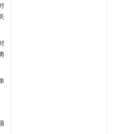
对
关
对
勇
单
项