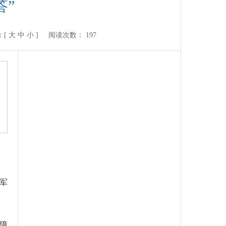
答”
：[
大
中
小
] 阅读次数：
197
军
障