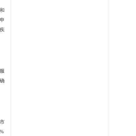
和
申
疾
服
确
市
%