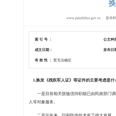
换
www.panzhihua.gov.cn 发
索 引 号 ：
公文种
成文日期：
发布日
有 效 性 ：
暂无法确定
1.换发《残疾军人证》等证件的主要考虑是什
一是目前相关抚恤优待职能已由民政部门调整
人等对象服务。
二是近年来，印刷防伪技术有了很大发展，及