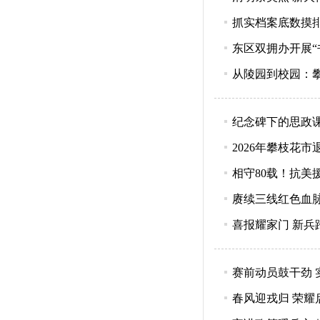
抓实档案底数摸
东区双拥办开展“
从陵园到校园：攀
纪念碑下的思政
2026年攀枝花
相守80载！抗美
赓续三线红色血
喜报耀家门 新兵
赛前动员鼓干劲 
春风迎戎归 荣耀