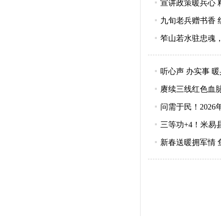
宣讲政策暖兵心 
九旬老兵赠书香 
笮山若水驻忠魂
听心声 办实事 
赓续三线红色血脉
问需于民！202
三等功+4！米易
新春送暖拥军情